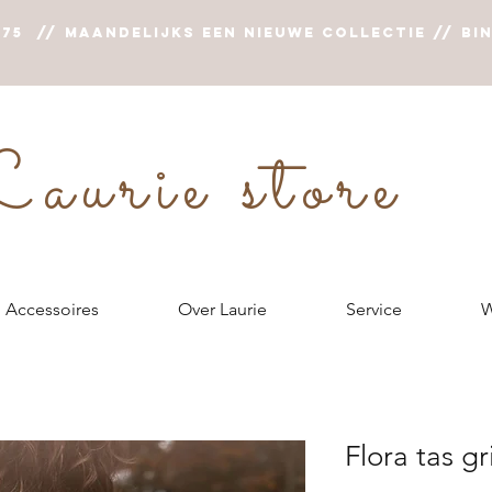
75 // Maandelijks een nieuwe collectie // Bi
aurie store
Accessoires
Over Laurie
Service
W
Flora tas gri