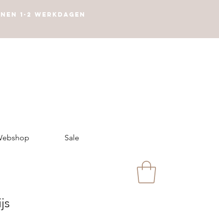
nnen 1-2 werkdagen
ebshop
Sale
js