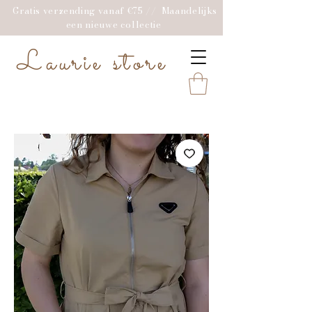
Gratis verzending vanaf €75 // Maandelijks
een nieuwe collectie
Laurie store